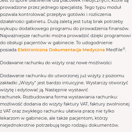
Jest to spore ułatwienie dla placówek medycznych, które są
prowadzone przez jednego specjalistę. Tego typu moduł
pozwala kontrolować przepływ gotówki i rozliczenia
działalności gabinetu. Dużą zaletą jest tutaj brak potrzeby
wykupu dodatkowego programu do prowadzenia finansów.
Najważniejsze rachunki można prowadzić dzięki programowi
do obsługi pacjentów w gabinecie. To udogodnienie
®
posiada
Elektroniczna Dokumentacja Medyczna
Medfile
.
Dodawanie rachunku do wizyty oraz nowe możliwości
Dodawanie rachunku do utworzonej już wizyty z poziomu
zakładki „Wizyty” jest bardzo intuicyjne. Wystarczy otworzyć
wizytę i edytować ją. Następnie wystawić
rachunek. Rozbudowana forma wystawiania rachunku:
możliwość dodania do wizyty faktury VAT, faktury zwolnionej
z VAT oraz zwykłego rachunku ułatwia pracę nie tylko
lekarzom w gabinecie, ale także pacjentom, którzy
niejednokrotnie potrzebują tego rodzaju dokumentów.