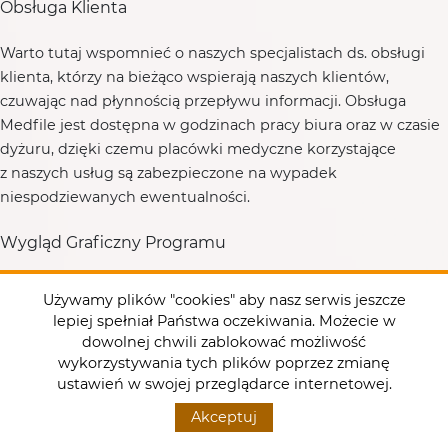
Obsługa Klienta
Warto tutaj wspomnieć o naszych specjalistach ds. obsługi
klienta, którzy na bieżąco wspierają naszych klientów,
czuwając nad płynnością przepływu informacji. Obsługa
Medfile jest dostępna w godzinach pracy biura oraz w czasie
dyżuru, dzięki czemu placówki medyczne korzystające
z naszych usług są zabezpieczone na wypadek
niespodziewanych ewentualności.
Wygląd Graficzny Programu
Na koniec nie możemy zapomnieć o równie istotnym
Używamy plików "cookies" aby nasz serwis jeszcze
wyglądzie graficznym i przyjaznym zastosowaniu programu.
lepiej spełniał Państwa oczekiwania. Możecie w
Warto wspomnieć, że program Medfile poza
dowolnej chwili zablokować możliwość
funkcjonalnością jest bardzo atrakcyjny graficznie. Przejrzysty
wykorzystywania tych plików poprzez zmianę
interfejs sprawia, że każdy użytkownik jest w stanie szybko
ustawień w swojej przeglądarce internetowej.
odnaleźć interesujące go frazy. Program szybko aktualizuje
Akceptuj
zmiany, dzięki czemu możemy na bieżąco wstawiać kolejne