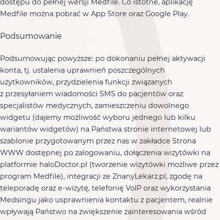
dostępu do pełnej wersji Medfile. Co istotne, aplikację
Medfile można pobrać w App Store oraz Google Play.
Podsumowanie
Podsumowując powyższe: po dokonaniu pełnej aktywacji
konta, tj. ustalenia uprawnień poszczególnych
użytkowników, przydzielenia funkcji związanych
z przesyłaniem wiadomości SMS do pacjentów oraz
specjalistów medycznych, zamieszczeniu dowolnego
widgetu (dajemy możliwość wyboru jednego lub kilku
wariantów widgetów) na Państwa stronie internetowej lub
szablonie przygotowanym przez nas w zakładce Strona
WWW dostępnej po zalogowaniu, dołączenia wizytówki na
platformie haloDoctor.pl (tworzenie wizytówki możliwe przez
program Medfile), integracji ze ZnanyLekarz.pl, zgodę na
teleporadę oraz e-wizytę, telefonię VoIP oraz wykorzystania
Medsingu jako usprawnienia kontaktu z pacjentem, realnie
wpływają Państwo na zwiększenie zainteresowania wśród