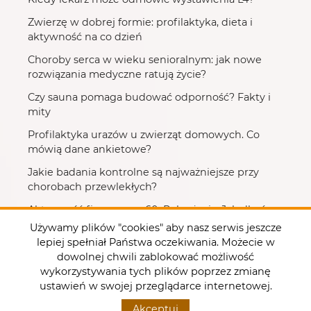
Zwierzę w dobrej formie: profilaktyka, dieta i
aktywność na co dzień
Choroby serca w wieku senioralnym: jak nowe
rozwiązania medyczne ratują życie?
Czy sauna pomaga budować odporność? Fakty i
mity
Profilaktyka urazów u zwierząt domowych. Co
mówią dane ankietowe?
Jakie badania kontrolne są najważniejsze przy
chorobach przewlekłych?
Aktywność fizyczna po 60. Roku życia. Jak dbać o
zdrowie i kondycję?
Używamy plików "cookies" aby nasz serwis jeszcze
lepiej spełniał Państwa oczekiwania. Możecie w
dowolnej chwili zablokować możliwość
wykorzystywania tych plików poprzez zmianę
ustawień w swojej przeglądarce internetowej.
ampol
med
.
pl
Akceptuj